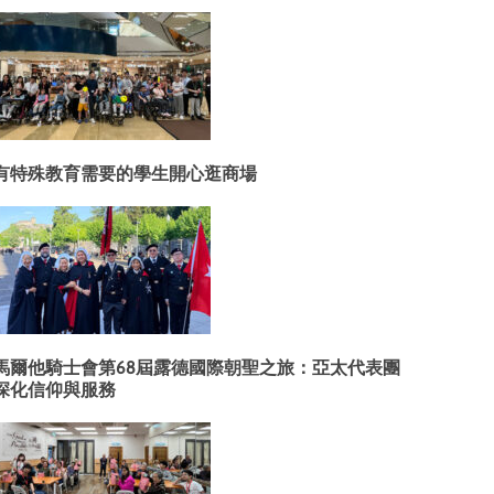
有特殊教育需要的學生開心逛商場
馬爾他騎士會第68屆露德國際朝聖之旅：亞太代表團
深化信仰與服務