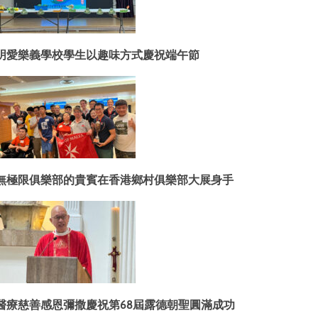
明愛樂義學校學生以趣味方式慶祝端午節
無極限俱樂部的貴賓在香港鄉村俱樂部大展身手
醫療慈善感恩彌撒慶祝第68屆露德朝聖圓滿成功