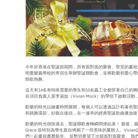
今年於香港在聖誕節期間，所有面對面的聚會、聖堂的慶祝
明愛樂義學校的寄宿生舉辦聖誕聯歡會，並將歡樂和愛心帶
勁歌熱舞。
這天有14名有特殊需要的學生和10名義工全都穿著自己的獨
在項目負責人莫李淑如（Vivian Mock）的帶領下啟動活動
歡樂的時光以繪畫時間展開，每個人可以透過設計和著色聖
和跳舞環節，好戲在後頭，在一連串的經典聖誕歌曲播放後
歡樂的時光很快過去，聖誕聯歡會轉瞬間便結束！ 最後，義工Gr
Grace 並特別為學生親自烤焗了一些美味的薑餅人。Viv
們一起慶祝農曆新年。 並懇切希望下次能面對面聚會。 