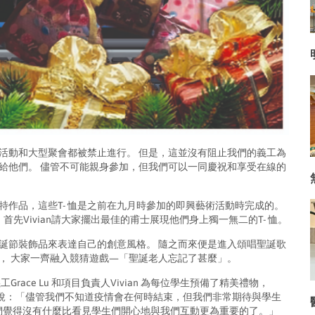
活動和大型聚會都被禁止進行。 但是，這並沒有阻止我們的義工為
給他們。 儘管不可能親身參加，但我們可以一同慶祝和享受在線的
特作品，這些T- 恤是之前在九月時參加的即興藝術活動時完成的。
，首先Vivian請大家擺出最佳的甫士展現他們身上獨一無二的T- 恤。
誕節裝飾品來表達自己的創意風格。 隨之而來便是進入頌唱聖誕歌
， 大家一齊融入競猜遊戲—「聖誕老人忘記了甚麼」。
ace Lu 和項目負責人Vivian 為每位學生預備了精美禮物，
ian說：「儘管我們不知道疫情會在何時結束，但我們非常期待與學生
我們覺得沒有什麼比看見學生們開心地與我們互動更為重要的了。」