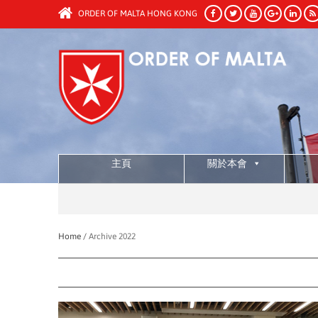
ORDER OF MALTA HONG KONG
主頁
關於本會
Home /
Archive 2022