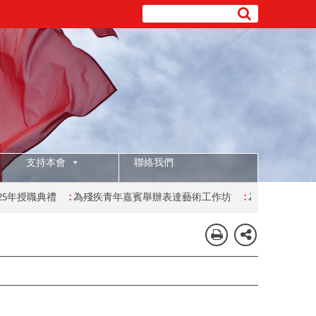
支持本會
聯絡我們
授職典禮
:
為殘疾青年嘉賓舉辦表達藝術工作坊
:
為有特殊學習需要的