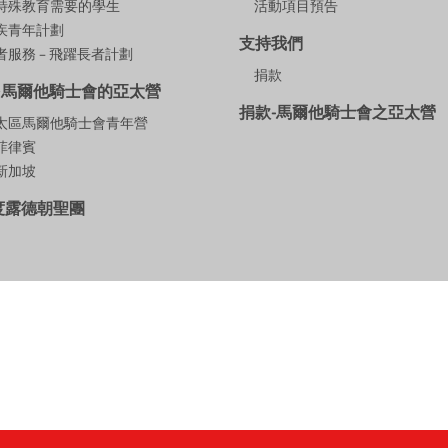
特殊教育需要的學生
活動項目預告
疾青年計劃
支持我們
服務 – 飛躍長者計劃
捐款
多馬爾他騎士會的亞太營
捐款-馬爾他騎士會之亞太營
9亞太區馬爾他騎士會青年營
年菲律賓
年新加坡
年度露德朝聖團