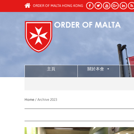
ORDER OF MALTA HONG KONG
主頁
關於本會
Home /
Archive 2023