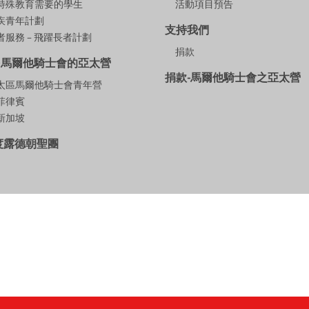
特殊教育需要的學生
活動項目預告
疾青年計劃
支持我們
服務 – 飛躍長者計劃
捐款
多馬爾他騎士會的亞太營
捐款-馬爾他騎士會之亞太營
9亞太區馬爾他騎士會青年營
年菲律賓
年新加坡
年度露德朝聖團