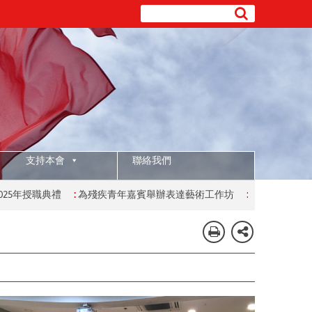
支持本會
聯絡我們
授職典禮
:
為殘疾青年嘉賓舉辦表達藝術工作坊
:
為有特殊學習需要的