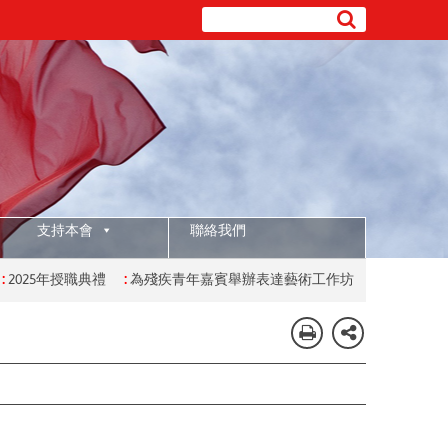
支持本會
聯絡我們
025年授職典禮
:
為殘疾青年嘉賓舉辦表達藝術工作坊
:
為有特殊學習需