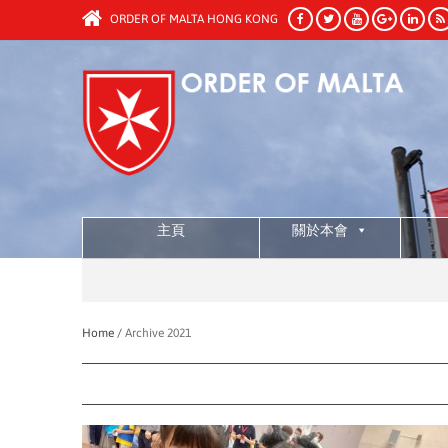
ORDER OF MALTA HONG KONG
主頁
關於本會
Home /
Archive 2021