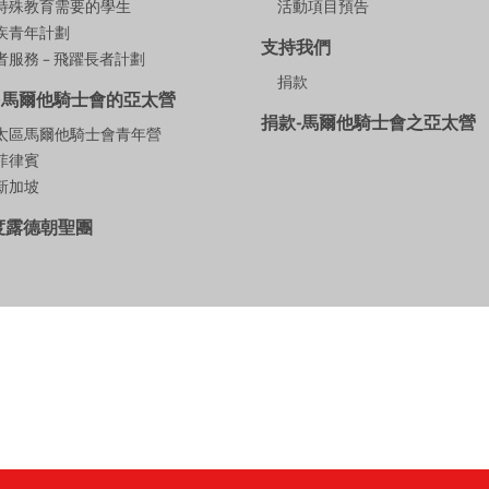
特殊教育需要的學生
活動項目預告
疾青年計劃
支持我們
服務 – 飛躍長者計劃
捐款
多馬爾他騎士會的亞太營
捐款-馬爾他騎士會之亞太營
9亞太區馬爾他騎士會青年營
年菲律賓
年新加坡
年度露德朝聖團