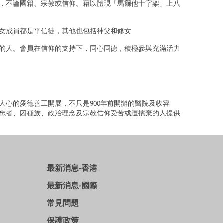
，不論國籍、宗教或信仰。藉以體現「馬爾他十字架」上八
女成員都是平信徒，其他也包括神父和修女
的人。會員在信仰的支持下，同心同德，積極參與充滿活力
心的愛德善工開展，不只是900年前開辦的醫院及收容
忘者、因種族、政治理念及宗教信仰受苦或遭擯棄的人提供
最新消息-香港
最新消息-國際
常見問題
保護政策