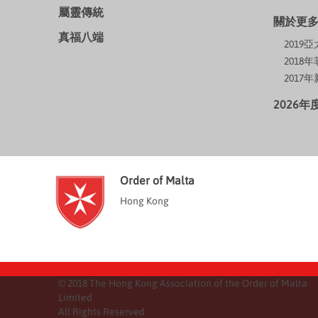
屬靈傳統
關於更
真福八端
201
2018
2017
2026
Order of Malta
Hong Kong
© 2018 The Hong Kong Association of the Order of Malta
Limited
All Rights Reserved