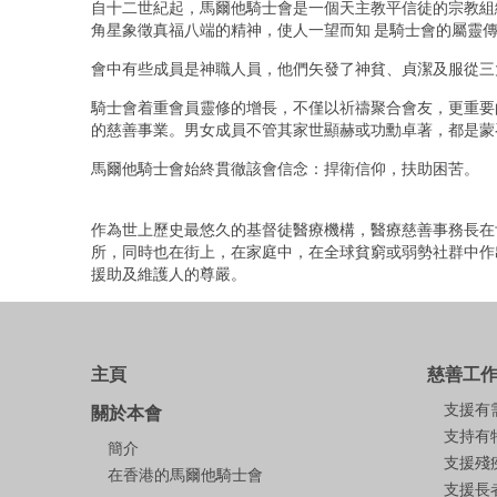
自十二世紀起，馬爾他騎士會是一個天主教平信徒的宗教組
角星象徵真福八端的精神，使人一望而知 是騎士會的屬靈
會中有些成員是神職人員，他們矢發了神貧、貞潔及服從三
騎士會着重會員靈修的增長，不僅以祈禱聚合會友，更重要
的慈善事業。男女成員不管其家世顯赫或功勳卓著，都是蒙
馬爾他騎士會始終貫徹該會信念：
捍衛信仰，扶助困苦
。
作為世上歷史最悠久的基督徒醫療機構，醫療慈善事務長在
所，同時也在街上，在家庭中，在全球貧窮或弱勢社群中作
援助及維護人的尊嚴。
主頁
慈善工
支援有
關於本會
支持有
簡介
支援殘
在香港的馬爾他騎士會
支援長者