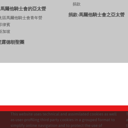
捐款
多馬爾他騎士會的亞太營
捐款-馬爾他騎士會之亞太營
9亞太區馬爾他騎士會青年營
年菲律賓
年新加坡
年度露德朝聖團
This website uses technical and assimilated cookies as well
T
as user-profiling third party cookies in a grouped format to
a
simplify online navigation and to protect the use of
t