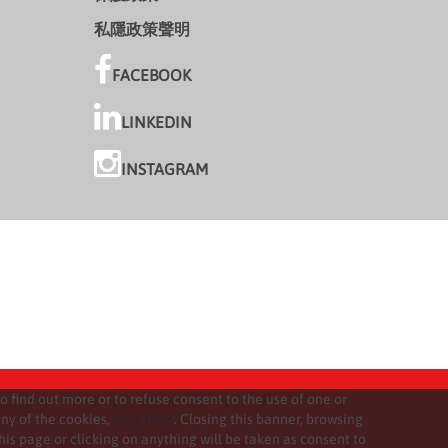
私隱政策聲明
FACEBOOK
LINKEDIN
INSTAGRAM
o find out more or to refuse consent to the use of one or
ny of the cookies,
click here
. Closing this banner, browsing
his page or clicking on anything will be taken as consent to