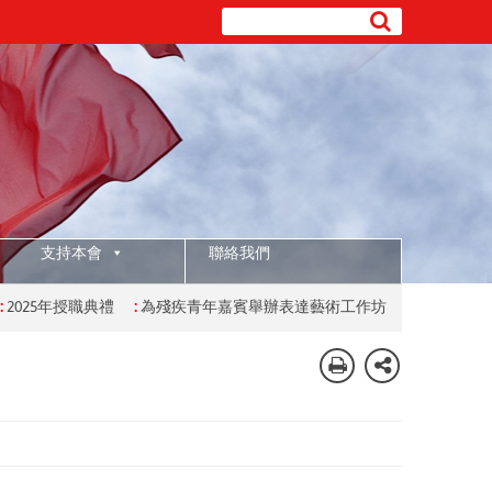
支持本會
聯絡我們
25年授職典禮
:
為殘疾青年嘉賓舉辦表達藝術工作坊
:
為有特殊學習需