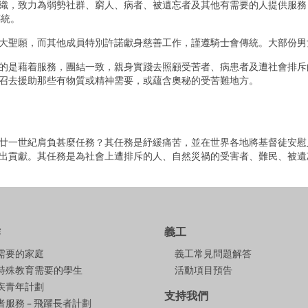
織，致力為弱勢社群、窮人、病者、被遺忘者及其他有需要的人提供服務
傳統。
大聖願，而其他成員特別許諾獻身慈善工作，謹遵騎士會傳統。大部份男
的是藉着服務，團結一致，親身實踐去照顧受苦者、病患者及遭社會排斥
召去援助那些有物質或精神需要，或蘊含奧秘的受苦難地方。
廿一世紀肩負甚麼任務？其任務是紓緩痛苦，並在世界各地將基督徒安慰人
出貢獻。其任務是為社會上遭排斥的人、自然災禍的受害者、難民、被遺
作
義工
需要的家庭
義工常見問題解答
特殊教育需要的學生
活動項目預告
疾青年計劃
支持我們
服務 – 飛躍長者計劃