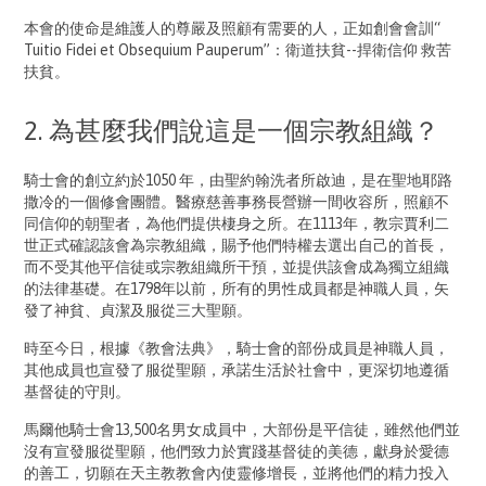
本會的使命是維護人的尊嚴及照顧有需要的人，正如創會會訓“
Tuitio Fidei et Obsequium Pauperum”：衛道扶貧--捍衛信仰 救苦
扶貧。
2. 為甚麼我們說這是一個宗教組織？
騎士會的創立約於1050 年，由聖約翰洗者所啟迪，是在聖地耶路
撒冷的一個修會團體。醫療慈善事務長營辦一間收容所，照顧不
同信仰的朝聖者，為他們提供棲身之所。在1113年，教宗賈利二
世正式確認該會為宗教組織，賜予他們特權去選出自己的首長，
而不受其他平信徒或宗教組織所干預，並提供該會成為獨立組織
的法律基礎。在1798年以前，所有的男性成員都是神職人員，矢
發了神貧、貞潔及服從三大聖願。
時至今日，根據《教會法典》，騎士會的部份成員是神職人員，
其他成員也宣發了服從聖願，承諾生活於社會中，更深切地遵循
基督徒的守則。
馬爾他騎士會13,500名男女成員中，大部份是平信徒，雖然他們並
沒有宣發服從聖願，他們致力於實踐基督徒的美德，獻身於愛德
的善工，切願在天主教教會內使靈修增長，並將他們的精力投入