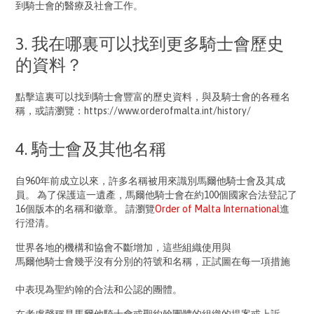
到騎士會的醫療及社會工作。
3. 我在哪裏可以找到更多騎士會歷史
的資料？
點擊
這裏
可以找到騎士會豐富的歷史資料，與及騎士會的各種名
稱，或請瀏覽：
https://www.orderofmalta.int/history/
4. 騎士會及其他名稱
自960年前成立以來，許多名稱被用來識別馬爾他騎士會及其成
員。 為了保護這一遺產，馬爾他騎士會在約100個國家合法登記了
16個版本的名稱和徽章。 請瀏覽
Order of Malta International
進
行澄清。
世界各地的機構和協會不斷增加，這些組織使用與
馬爾他騎士會幾乎沒有分別
的符號和名稱，正試圖在每一項措施
中表現為聖約翰的合法和公認的團體。