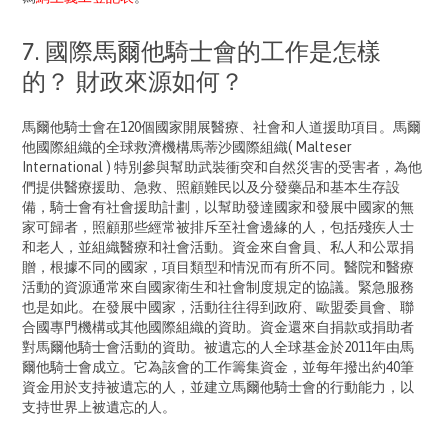
7. 國際馬爾他騎士會的工作是怎樣
的？ 財政來源如何？
馬爾他騎士會在120個國家開展醫療、社會和人道援助項目。馬爾
他國際組織的全球救濟機構馬蒂沙國際組織( Malteser
International ) 特別參與幫助武裝衝突和自然災害的受害者，為他
們提供醫療援助、急救、照顧難民以及分發藥品和基本生存設
備，騎士會有社會援助計劃，以幫助發達國家和發展中國家的無
家可歸者，照顧那些經常被排斥至社會邊緣的人，包括殘疾人士
和老人，並組織醫療和社會活動。資金來自會員、私人和公眾捐
贈，根據不同的國家，項目類型和情況而有所不同。醫院和醫療
活動的資源通常來自國家衛生和社會制度規定的協議。緊急服務
也是如此。在發展中國家，活動往往得到政府、歐盟委員會、聯
合國專門機構或其他國際組織的資助。資金還來自捐款或捐助者
對馬爾他騎士會活動的資助。被遺忘的人全球基金於2011年由馬
爾他騎士會成立。它為該會的工作籌集資金，並每年撥出約40筆
資金用於支持被遺忘的人，並建立馬爾他騎士會的行動能力，以
支持世界上被遺忘的人。