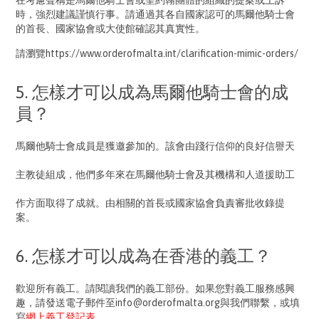
在考慮聲稱是馬爾他騎士會或聖約翰團體的組織的提案或上訴
時，強烈建議謹慎行事。請通過其各自國家認可的馬爾他騎士會
的首長、國家協會或大使館確認其真實性。
請瀏覽https://www.orderofmalta.int/clarification-mimic-orders/
5. 怎樣才可以成為馬爾他騎士會的成
員？
馬爾他騎士會
成員是獲邀參加的。該會由踐行信仰的良好信譽天
主教徒組成，他們多年來在
馬爾他騎士會
及其機構和人道援助工
作方面取得了成就。由相關的首長或國家協會負責審批收錄提
案。
6. 怎樣才可以成為在香港的義工？
歡迎所有義工。請閱讀我們的義工部份。如果您對義工服務感興
趣，請發送電子郵件至info@orderofmalta.org與我們聯繫，或填
寫
網上義工登記表
。