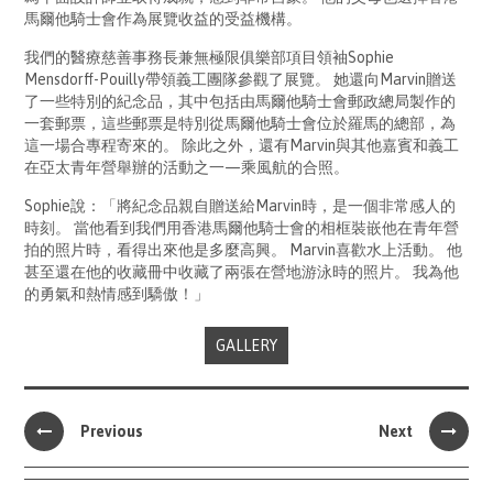
馬爾他騎士會作為展覽收益的受益機構。
我們的醫療慈善事務長兼無極限俱樂部項目領袖Sophie
Mensdorff-Pouilly帶領義工團隊參觀了展覽。 她還向Marvin贈送
了一些特別的紀念品，其中包括由馬爾他騎士會郵政總局製作的
一套郵票，這些郵票是特別從馬爾他騎士會位於羅馬的總部，為
這一場合專程寄來的。 除此之外，還有Marvin與其他嘉賓和義工
在亞太青年營舉辦的活動之一—乘風航的合照。
Sophie說：「將紀念品親自贈送給Marvin時，是一個非常感人的
時刻。 當他看到我們用香港馬爾他騎士會的相框裝嵌他在青年營
拍的照片時，看得出來他是多麼高興。 Marvin喜歡水上活動。 他
甚至還在他的收藏冊中收藏了兩張在營地游泳時的照片。 我為他
的勇氣和熱情感到驕傲！」
GALLERY
Previous
Next