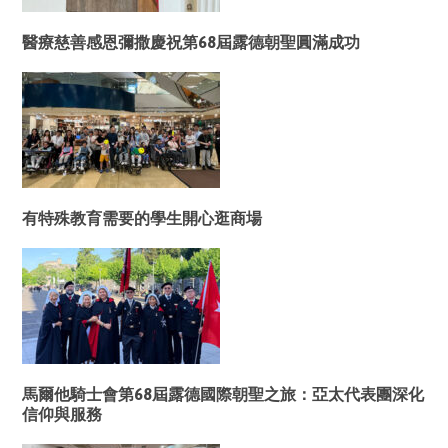
醫療慈善感恩彌撒慶祝第68屆露德朝聖圓滿成功
有特殊教育需要的學生開心逛商場
馬爾他騎士會第68屆露德國際朝聖之旅：亞太代表團深化
信仰與服務