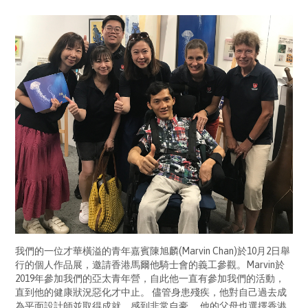
我們的一位才華橫溢的青年嘉賓陳旭麟(Marvin Chan)於10月2日舉
行的個人作品展，邀請香港馬爾他騎士會的義工參觀。Marvin於
2019年參加我們的亞太青年營，自此他一直有參加我們的活動，
直到他的健康狀況惡化才中止。 儘管身患殘疾，他對自己過去成
為平面設計師並取得成就，感到非常自豪。 他的父母也選擇香港