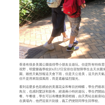
香港有很多美麗公園值得帶小朋友去遊玩。但是對有特殊需
視野，明愛樂義學校於6月17日安排住宿智障學生去天水圍
園。雖然天氣預報這天會下雨，但是天公造美，這天的天氣
但不是用來阻擋風雨，而是遮蔽猛烈陽光。
看到這麼多色彩繽紛的美麗花朵和奪目的蝴蝶，學生們都表
鳥兒，也感到驚訝和新奇。經過兩小時的遊玩，學生們開始
餐。午餐後，學生可以有機會乘搭輕鐵，由天秀站去銀座站
在廣場內，他們逗留片刻後，義工們便陪同學生回學校。