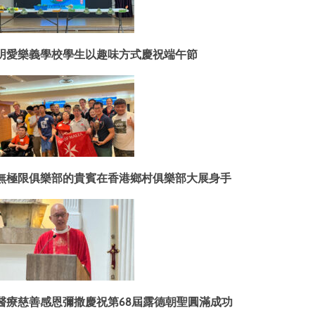
明愛樂義學校學生以趣味方式慶祝端午節
無極限俱樂部的貴賓在香港鄉村俱樂部大展身手
醫療慈善感恩彌撒慶祝第68屆露德朝聖圓滿成功