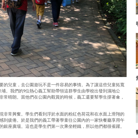
要的兒童，去公園遊玩不是一件容易的事情。為了讓這些兒童拓寬
米埔。我們的9位熱心義工幫助帶領這群學生由學校出發到濕地公
非常晴朗。當他們在公園內觀賞的時候，義工還要幫學生撐著傘，
現非常興奮。學生們看到浮於水面的粉紅色荷花和在水面上滑翔的
感到疲倦。於是我們的義工帶著學童往公園內的一家快餐廳享用午
的銀座廣場。這也是學生們第一次乘坐輕鐵，所以他們都很雀躍。