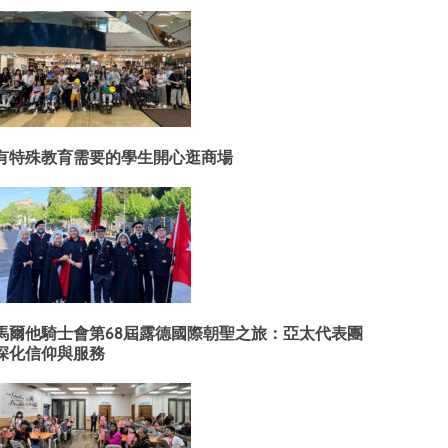
有特殊教育需要的學生開心逛商場
馬爾他騎士會第68屆露德國際朝聖之旅：亞太代表團
深化信仰與服務