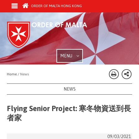
ORDER OF MALTA HONG KONG
MENU
Home /
News
NEWS
Flying Senior Project: 寒冬物資送到長
者家
09/03/2021