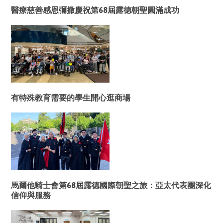
醫療慈善感恩彌撒慶祝第68屆露德朝聖圓滿成功
有特殊教育需要的學生開心逛商場
馬爾他騎士會第68屆露德國際朝聖之旅：亞太代表團深化
信仰與服務