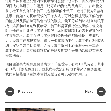
這項目與香港聖公會西環長者綜合服務中心合作。首次活動於2月
28日成功舉辦了，主題是「將寒冬物資送到長者家」。在出發之
前，社工首先為16名義工（包括6歲的小義工）進行了簡介和詳細
提示，例如：向長者問候的正確方式，可以怎樣提問以了解他們
的情況以及探訪時可能會出現的狀況。義工分成7個小組並將暖手
機、湯券和麵條送到長者家。義工都需要保持社交距離，但沒有
阻止他們在門外與長者送上問候，亦同時辨識中心需要跟進的任
何特殊需求。義工在與長者交談時發現他們都很愉快，充滿活
力，令義工們都很驚訝。這是一個充實的下午，義工們在2小時內
總共探訪了21所長者家。之後，義工返回中心匯報並作分享會，
義工分享與長者互動時獲得的經驗及期望在未來的活動能有更多
交流機會。
項目領袖吳尚禮和盧傳倩表示：「在香港，有約110萬長者，其中
有14萬3千多是獨居的。冠狀病毒大流行給他們帶來了更多困難。
我們希望藉這項目讓本會對支援長者可以發揮作用。」
Previous
Next