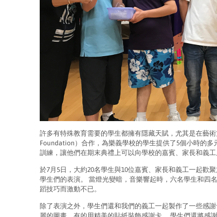
許多有特殊教育需要的學生都擁有隱藏天賦，尤其是在藝術方
Foundation）合作，為樂義學校的學生提供了5個小時
訓練，讓他們在期末典禮上可以向學校的嘉賓、家長和義工
於7月5日，大約20名學生與10位嘉賓、家長和義工一起
學生們的表演。 當燈光變暗，音樂響起時，六名學生和四
蹈技巧而激動不已。
除了表演之外，學生們還和我們的義工一起製作了一些感謝
麗的圖畫，有的用精美的貼紙裝飾感謝卡。 學生們還將感