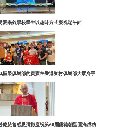
明愛樂義學校學生以趣味方式慶祝端午節
無極限俱樂部的貴賓在香港鄉村俱樂部大展身手
醫療慈善感恩彌撒慶祝第68屆露德朝聖圓滿成功