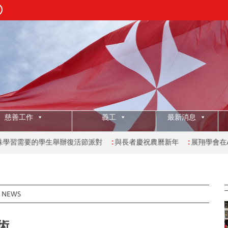
慈善工作
義工
最新消息
生舉辦復活節派對
:
與長者慶祝農曆新年
:
展翔學會在AIA嘉年華會
:
NEWS
術