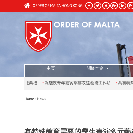
ORDER OF MALTA HONG KONG
主頁
關於本會
職典禮
:
為殘疾青年嘉賓舉辦表達藝術工作坊
:
為有特殊學習需要的學
Home /
News
有特殊教育需要的學生表演多元藝