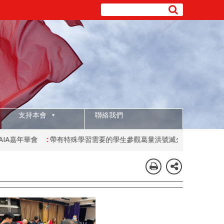
支持本會
聯絡我們
帶有特殊學習需要的學生參觀葛量洪號滅火輪展覽館
:
為展翔學會的兒