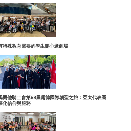
有特殊教育需要的學生開心逛商場
馬爾他騎士會第68屆露德國際朝聖之旅：亞太代表團
深化信仰與服務