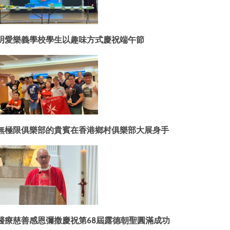
明愛樂義學校學生以趣味方式慶祝端午節
無極限俱樂部的貴賓在香港鄉村俱樂部大展身手
醫療慈善感恩彌撒慶祝第68屆露德朝聖圓滿成功