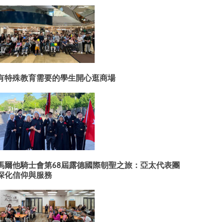
有特殊教育需要的學生開心逛商場
馬爾他騎士會第68屆露德國際朝聖之旅：亞太代表團
深化信仰與服務