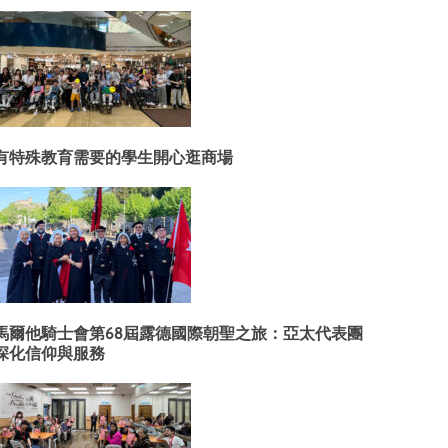
有特殊教育需要的學生開心逛商場
馬爾他騎士會第68屆露德國際朝聖之旅：亞太代表團
深化信仰與服務