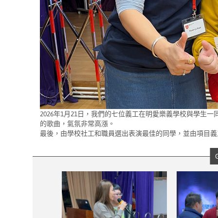
2026
年
1
月
21
日，
我們的七位義工在明愛樂義學校與學生一
的歌曲，氣氛非常高漲。
最後，由學校社工和職員選出表演最佳的同學，並由項目義