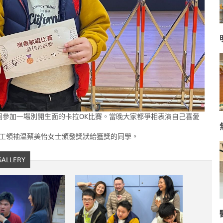
同參加一場別開生面的卡拉
OK
比賽。
當晚
大家都爭相表演自己喜愛
工領袖温蔡美怡女士頒發獎狀給獲獎的同學。
GALLERY