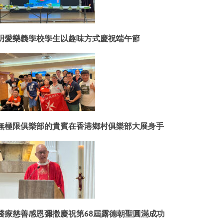
明愛樂義學校學生以趣味方式慶祝端午節
無極限俱樂部的貴賓在香港鄉村俱樂部大展身手
醫療慈善感恩彌撒慶祝第68屆露德朝聖圓滿成功