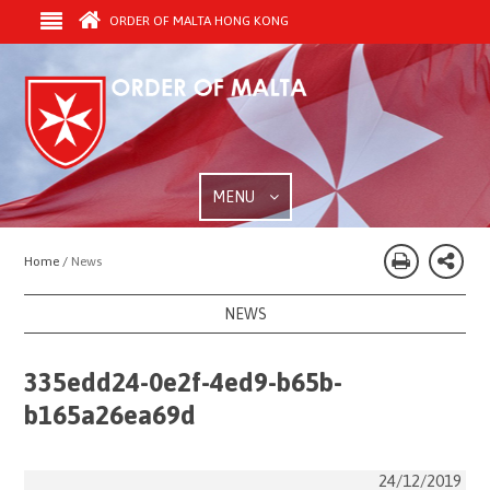
ORDER OF MALTA HONG KONG
MENU
Home /
News
NEWS
335edd24-0e2f-4ed9-b65b-
b165a26ea69d
24/12/2019