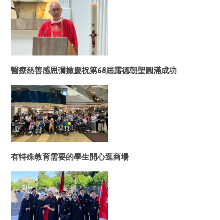
醫療慈善感恩彌撒慶祝第68屆露德朝聖圓滿成功
有特殊教育需要的學生開心逛商場