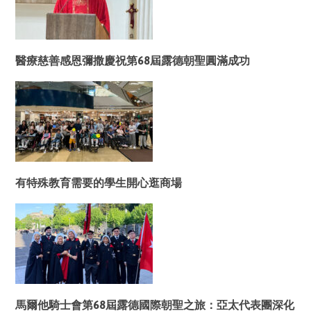
醫療慈善感恩彌撒慶祝第68屆露德朝聖圓滿成功
有特殊教育需要的學生開心逛商場
馬爾他騎士會第68屆露德國際朝聖之旅：亞太代表團深化