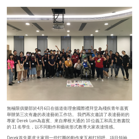
無極限俱樂部於4月6日在循道衛理會國際禮拜堂為殘疾青年嘉賓
舉辦第三次有趣的表達藝術工作坊。 我們再次邀請了表達藝術的
專家 Derek Lum為嘉賓、來自摩根大通的 10 位義工和高主教書院
的 11 名學生，以不同動作和藝術形式教導大家表達情感。
Derek首先要求大家用一些打圈的動作來互相打招呼。項目領袖