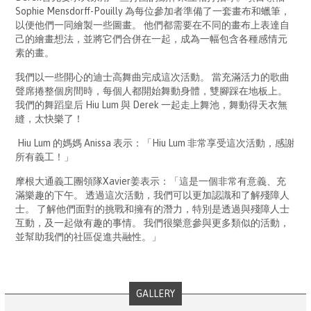
Sophie Mensdorff-Pouilly 為每位參加者準備了一套畫布和蠟筆，
以便他們一同繪製一些圖畫。 他們都需要在不同的畫布上表達自
己的繪畫想法，並將它們合併在一起，成為一幅包含各種感情元
素的畫。
我們以一些開心的迪士高舞曲完成這次活動。 當充滿活力的歌曲
聲席捲整個房間時，每個人都開始舞動身體，雙腳踩在地板上。
我們的舞蹈皇后 Hiu Lum 與 Derek 一起走上舞池，舞動得天衣無
縫，太快樂了！
Hiu Lum 的媽媽 Anissa 表示：「Hiu Lum 非常享受這次活動，感謝
所有義工！」
摩根大通義工團領隊Xavier姜表示：「這是一個非常有意義、充
滿樂趣的下午。 透過這次活動，我們可以更加認識和了解殘障人
士。 了解他們面對的挑戰和擁有的潛力，特別是透過與殘障人士
互動，及一起做有趣的事情。 我們很樂意參與更多類似的活動，
並幫助我們的社區促進共融性。」
GALLERY