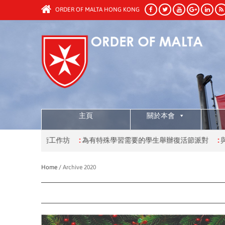
ORDER OF MALTA HONG KONG
主頁
關於本會
達藝術工作坊
:
為有特殊學習需要的學生舉辦復活節派對
:
與長者慶祝
Home /
Archive 2020