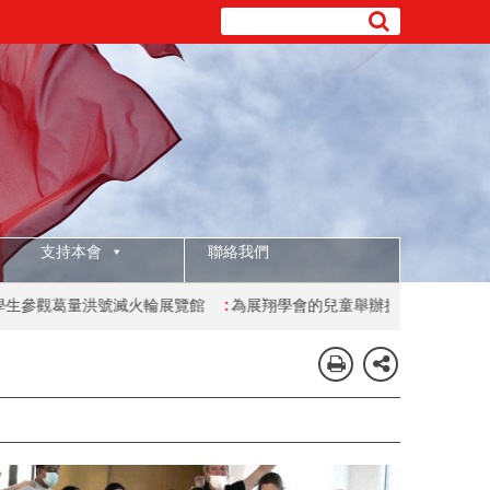
支持本會
聯絡我們
量洪號滅火輪展覽館
:
為展翔學會的兒童舉辦披薩製作工作坊
:
有特