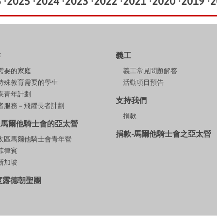
6
•
2025
•
2024
•
2023
•
2022
•
2021
•
2020
•
2019
•
2
作
義工
需要的家庭
義工常見問題解答
特殊教育需要的學生
活動項目預告
疾青年計劃
支持我們
服務 – 飛躍長者計劃
捐款
多馬爾他騎士會的亞太營
捐款-馬爾他騎士會之亞太營
9亞太區馬爾他騎士會青年營
年菲律賓
年新加坡
年度露德朝聖團