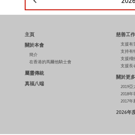
202
主頁
慈善工
支援有
關於本會
支持有
簡介
支援殘
在香港的馬爾他騎士會
支援長者
屬靈傳統
關於更
真福八端
201
2018
2017
2026