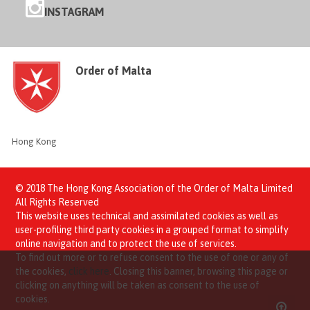
INSTAGRAM
Order of Malta
Hong Kong
© 2018 The Hong Kong Association of the Order of Malta Limited
All Rights Reserved
This website uses technical and assimilated cookies as well as
user-profiling third party cookies in a grouped format to simplify
online navigation and to protect the use of services.
To find out more or to refuse consent to the use of one or any of
the cookies,
click here
. Closing this banner, browsing this page or
clicking on anything will be taken as consent to the use of
cookies.