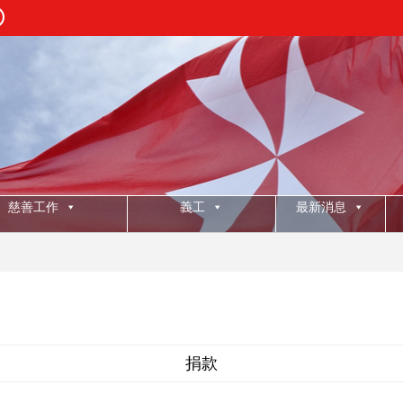
慈善工作
義工
最新消息
:
2
捐款