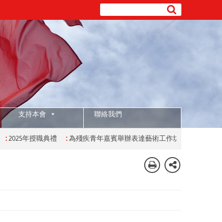
支持本會
聯絡我們
025年授職典禮
:
為殘疾青年嘉賓舉辦表達藝術工作坊
:
為有特殊學習