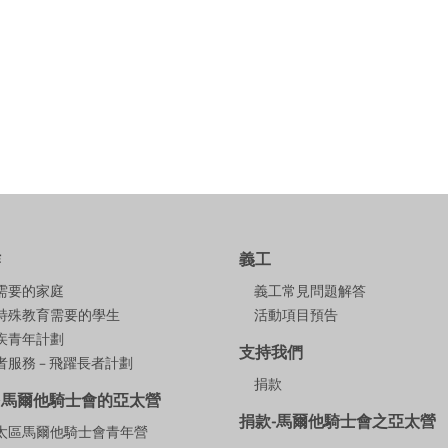
作
義工
需要的家庭
義工常見問題解答
特殊教育需要的學生
活動項目預告
疾青年計劃
支持我們
服務 – 飛躍長者計劃
捐款
多馬爾他騎士會的亞太營
捐款-馬爾他騎士會之亞太營
9亞太區馬爾他騎士會青年營