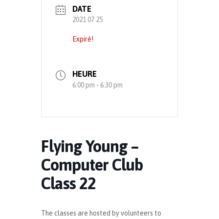
DATE
2021 07 25
Expiré!
HEURE
6:00 pm - 6:30 pm
Flying Young –
Computer Club
Class 22
The classes are hosted by volunteers to