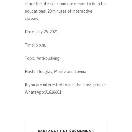
share the life skills and are meant to be a fun
educational 20 minutes of interactive
classes.
Date: July 25, 2021
Time: 6 p.m.
Topic: Anti-bullying
Hosts: Douglas, Moritz and Lovina
If you are interested to join the class, please
WhatsApp:91616601!
PARTAGEZ CET ÉVÉNEMENT