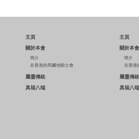
主頁
主頁
關於本會
關於本
簡介
簡介
在香港的馬爾他騎士會
在香港
屬靈傳統
屬靈傳
真福八端
真福八