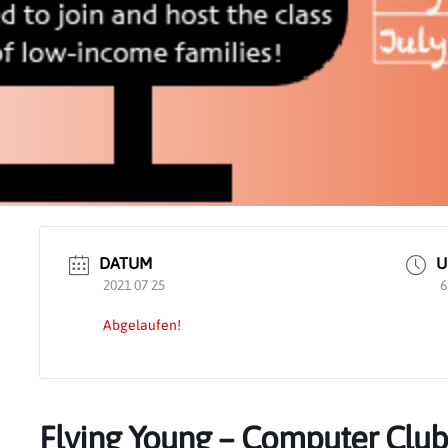
DATUM
U
2021 07 25
6
Abgelaufen!
Flying Young – Computer Club