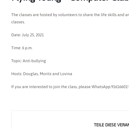
The classes are hosted by volunteers to share the life skills and 
classes.
Date: July 25, 2021
Time: 6 p.m.
Topic: Anti-bullying
Hosts: Douglas, Moritz and Lovina
If you are interested to join the class, please WhatsApp:91616601!
TEILE DIESE VER