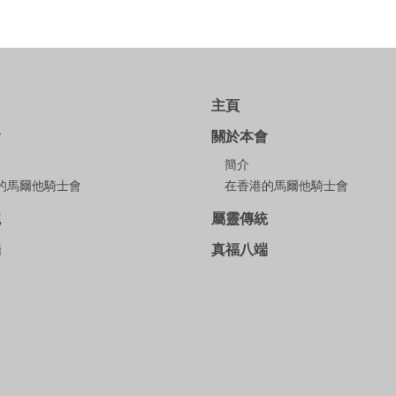
主頁
會
關於本會
簡介
的馬爾他騎士會
在香港的馬爾他騎士會
統
屬靈傳統
端
真福八端