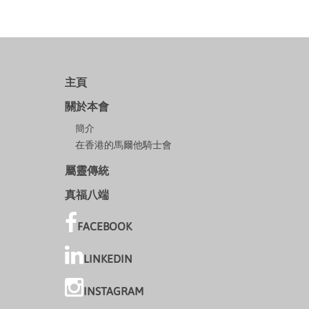
主頁
關於本會
簡介
在香港的馬爾他騎士會
屬靈傳統
真福八端
FACEBOOK
LINKEDIN
INSTAGRAM