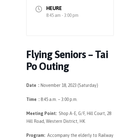
HEURE
8:45 am - 3:00 pm
Flying Seniors – Tai
Po Outing
Date :
November 18, 2023 (Saturday)
Time :
8:45 a.m. – 3:00 p.m.
Meeting
Point
:
Shop A-E, G/F, Hill Court, 28
Hill Road, Western District, HK
Program:
Accompany the elderly to Railway