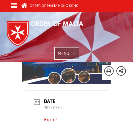
ORDER OF MALTA HONG KONG
MENU
DATE
2025 07 02
Expiré!