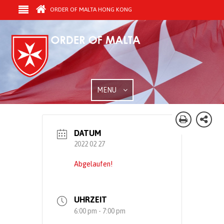
ORDER OF MALTA HONG KONG
MENU
DATUM
2022 02 27
Abgelaufen!
UHRZEIT
6:00 pm - 7:00 pm